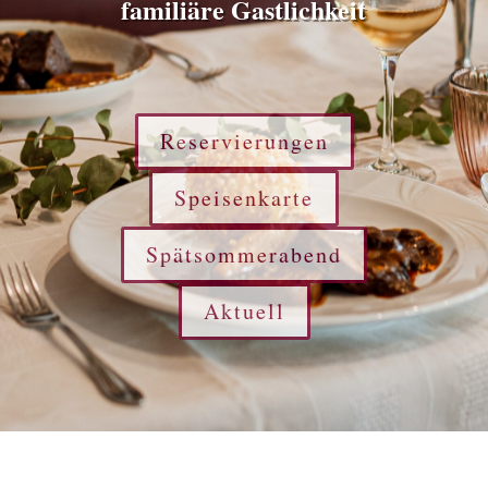
familiäre Gastlichkeit
Reservierungen
Speisenkarte
Spätsommerabend
Aktuell